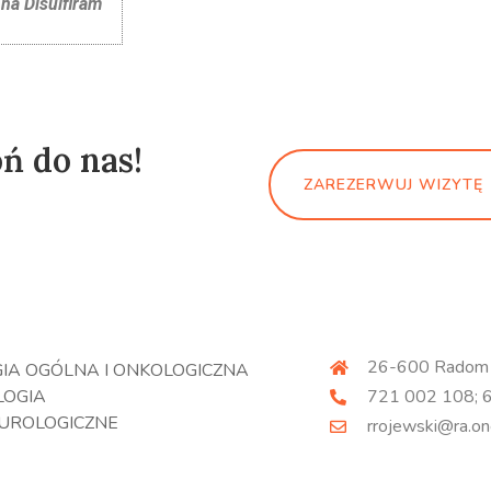
na Disulfiram
ń do nas!
ZAREZERWUJ WIZYTĘ
26-600 Radom ul
IA OGÓLNA I ONKOLOGICZNA
LOGIA
721 002 108; 
 UROLOGICZNE
rrojewski@ra.on