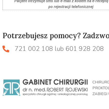
Pacjent otrzymuje sms lub e-mail z kodem na e-receptę 
po rejestracji telefonicznej
Potrzebujesz pomocy? Zadzwo
721 002 108 lub 601 928 208
CHIRURG
PROKTO
ZABIEGI